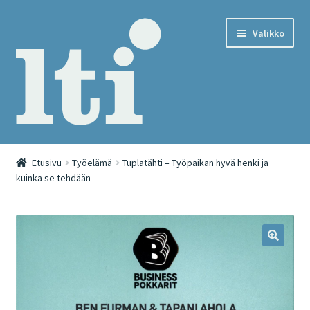
Siirry
Siirry
Valikko
navigointiin
sisältöön
Etusivu
Etusivu
Työelämä
Tuplatähti – Työpaikan hyvä henki ja
kuinka se tehdään
Cart
Checkout
International webshop
Kassa