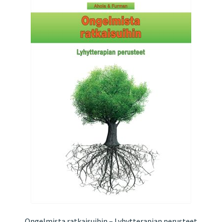
Ongelmista ratkaisuihin – Lyhytterapian perusteet