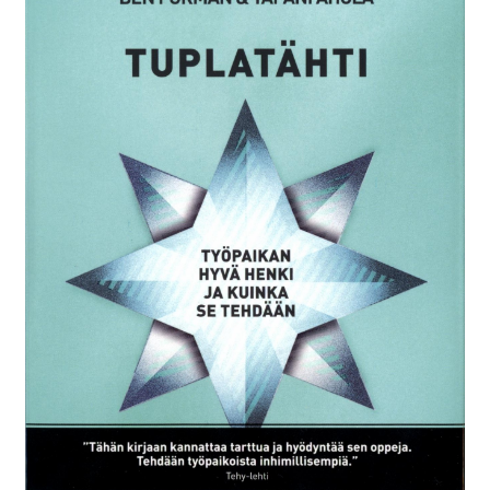
My Account
My Ebook Orders
Oma tili
Ostoskori
Thank you for ordering!
Toimitusehdot