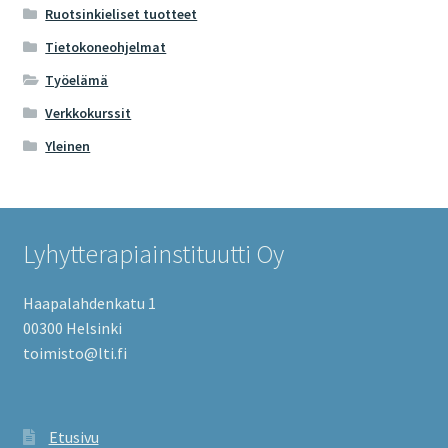
Ruotsinkieliset tuotteet
Tietokoneohjelmat
Työelämä
Verkkokurssit
Yleinen
Lyhytterapiainstituutti Oy
Haapalahdenkatu 1
00300 Helsinki
toimisto@lti.fi
Etusivu