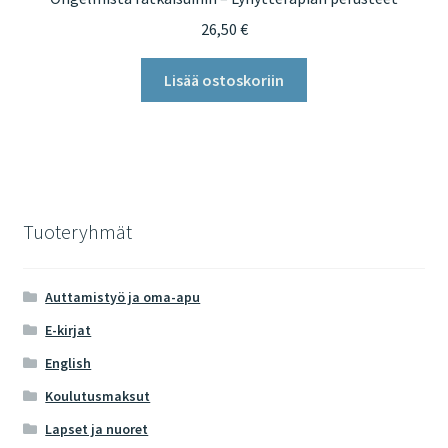
26,50
€
Lisää ostoskoriin
Tuoteryhmät
Auttamistyö ja oma-apu
E-kirjat
English
Koulutusmaksut
Lapset ja nuoret