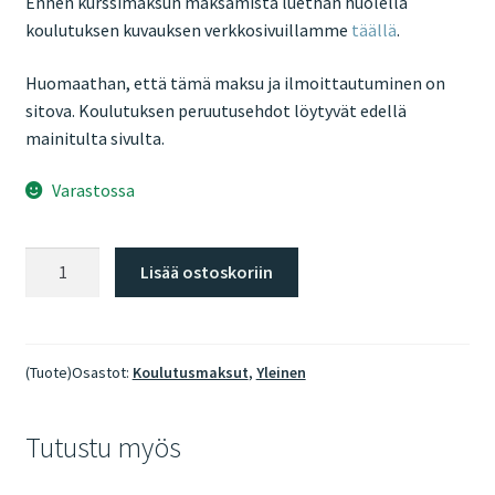
Ennen kurssimaksun maksamista luethan huolella
koulutuksen kuvauksen verkkosivuillamme
täällä
.
Huomaathan, että tämä maksu ja ilmoittautuminen on
sitova. Koulutuksen peruutusehdot löytyvät edellä
mainitulta sivulta.
Varastossa
Ericksonilaisen
Lisää ostoskoriin
hypnoosin
jatkokoulutus
2.9.2026
määrä
(Tuote)Osastot:
Koulutusmaksut
,
Yleinen
Tutustu myös