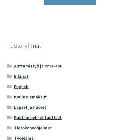
Tuoteryhmät
Auttamistyö ja oma-apu
E-kirjat
English
Koulutusmaksut
Lapset ja nuoret
Ruotsinkieliset tuotteet
Tietokoneohjelmat
Työelämä