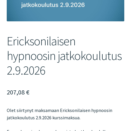
My Account
My Ebook Orders
Ericksonilaisen
Oma tili
hypnoosin jatkokoulutus
Ostoskori
2.9.2026
Thank you for ordering!
Toimitusehdot
207,08
€
Olet siirtynyt maksamaan Ericksonilaisen hypnoosin
jatkokoulutus 2.9.2026 kurssimaksua.