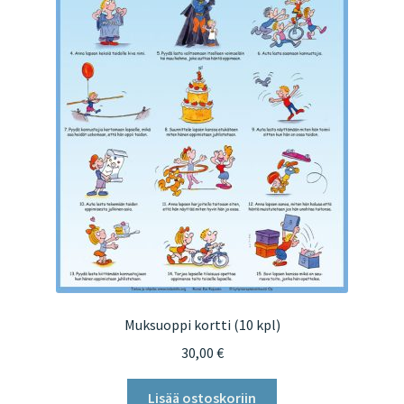
Muksuoppi kortti (10 kpl)
30,00
€
Lisää ostoskoriin