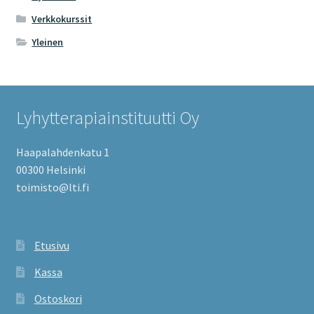
Verkkokurssit
Yleinen
Lyhytterapiainstituutti Oy
Haapalahdenkatu 1
00300 Helsinki
toimisto@lti.fi
Etusivu
Kassa
Ostoskori