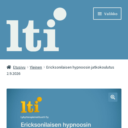
Siirry
Siirry
Valikko
navigointiin
sisältöön
Etusivu
Etusivu
Yleinen
Ericksonilaisen hypnoosin jatkokoulutus
2.9.2026
Cart
Checkout
International webshop
Kassa