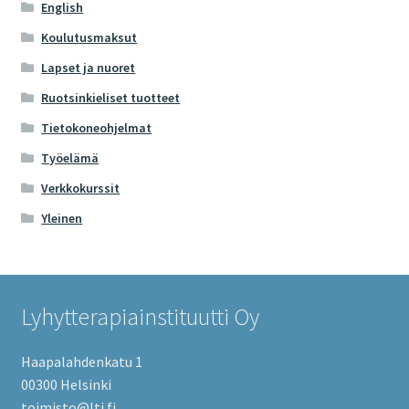
English
Koulutusmaksut
Lapset ja nuoret
Ruotsinkieliset tuotteet
Tietokoneohjelmat
Työelämä
Verkkokurssit
Yleinen
Lyhytterapiainstituutti Oy
Haapalahdenkatu 1
00300 Helsinki
toimisto@lti.fi