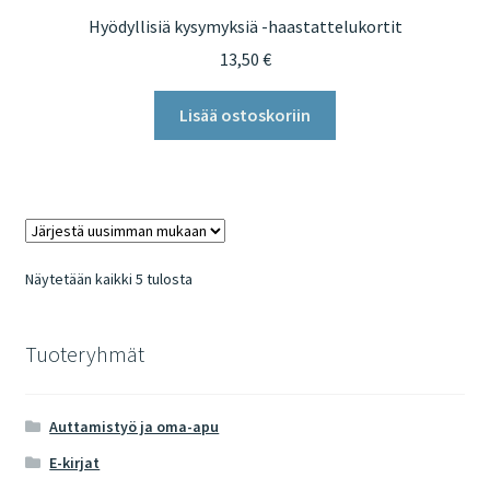
Hyödyllisiä kysymyksiä -haastattelukortit
13,50
€
Lisää ostoskoriin
Sorted
Näytetään kaikki 5 tulosta
by
latest
Tuoteryhmät
Auttamistyö ja oma-apu
E-kirjat